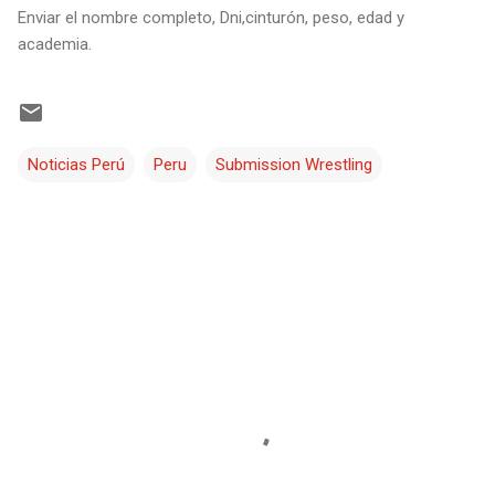
Enviar el nombre completo, Dni,cinturón, peso, edad y
academia.
Noticias Perú
Peru
Submission Wrestling
C
o
m
e
n
t
a
r
i