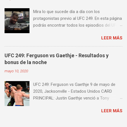
mejorar la velocidad de tus desplazamientos o
tu juego de pies. A continuación te enseñamos
Mira lo que sucede día a día con los
algunos videos donde puedes aprender a
protagonistas previo al UFC 249. En esta página
golpear la pera cielo tierra o pera loca. En esta
podrás encontrar todos los episodios del UFC
lista de videos podrás ver diversos tipos de
249 Embedded: Vlog Series, con subtítulos en
entrenamiento con la pera loca:
LEER MÁS
castellano. Te sugiero que estés pendiente ya
que día a día iremos actualizando está pagina
con un nuevo episodio del UFC 249 Embedded:
UFC 249: Ferguson vs Gaethje - Resultados y
Vlog Series. Episodio 1 Episodio 2
bonus de la noche
Episodio 3 Episodio 4 Episodio 5 ...
mayo 10, 2020
proximamente!
UFC 249: Ferguson vs Gaethje 9 de mayo de
2020, Jacksonville - Estados Unidos CARD
PRINCIPAL: Justin Gaethje venció a Tony
Ferguson por knockout técnico a los 3m39s del
LEER MÁS
Round 5 Henry Cejudo venció a Dominick Cruz
por knockout técnico a los 4m58s del Round 2
Francis Ngannou venció a Jairzinho