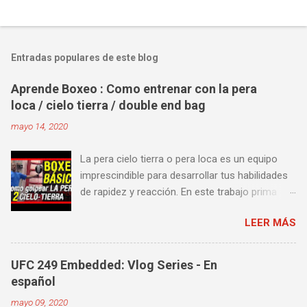
Entradas populares de este blog
Aprende Boxeo : Como entrenar con la pera
loca / cielo tierra / double end bag
mayo 14, 2020
La pera cielo tierra o pera loca es un equipo
imprescindible para desarrollar tus habilidades
de rapidez y reacción. En este trabajo prima
más la precisión y velocidad en el golpeo que la
LEER MÁS
fuerza o la contundencia. Este trabajo también
es fenomenal para desarrollar esquives y
contra golpes a alta velocidad; así como
UFC 249 Embedded: Vlog Series - En
también las entradas rápidas para acortar
español
distancia en una pelea y muy bueno para
mayo 09, 2020