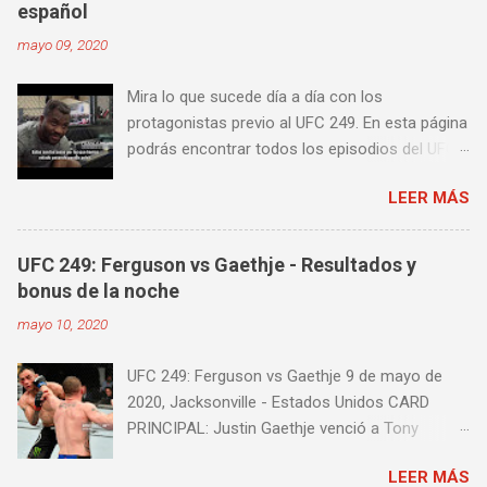
español
distancia en una pelea y muy bueno para
mayo 09, 2020
mejorar la velocidad de tus desplazamientos o
tu juego de pies. A continuación te enseñamos
Mira lo que sucede día a día con los
algunos videos donde puedes aprender a
protagonistas previo al UFC 249. En esta página
golpear la pera cielo tierra o pera loca. En esta
podrás encontrar todos los episodios del UFC
lista de videos podrás ver diversos tipos de
249 Embedded: Vlog Series, con subtítulos en
entrenamiento con la pera loca:
LEER MÁS
castellano. Te sugiero que estés pendiente ya
que día a día iremos actualizando está pagina
con un nuevo episodio del UFC 249 Embedded:
UFC 249: Ferguson vs Gaethje - Resultados y
Vlog Series. Episodio 1 Episodio 2
bonus de la noche
Episodio 3 Episodio 4 Episodio 5 ...
mayo 10, 2020
proximamente!
UFC 249: Ferguson vs Gaethje 9 de mayo de
2020, Jacksonville - Estados Unidos CARD
PRINCIPAL: Justin Gaethje venció a Tony
Ferguson por knockout técnico a los 3m39s del
LEER MÁS
Round 5 Henry Cejudo venció a Dominick Cruz