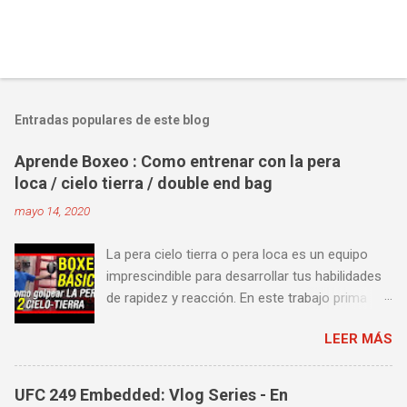
Entradas populares de este blog
Aprende Boxeo : Como entrenar con la pera
loca / cielo tierra / double end bag
mayo 14, 2020
La pera cielo tierra o pera loca es un equipo
imprescindible para desarrollar tus habilidades
de rapidez y reacción. En este trabajo prima
más la precisión y velocidad en el golpeo que la
LEER MÁS
fuerza o la contundencia. Este trabajo también
es fenomenal para desarrollar esquives y
contra golpes a alta velocidad; así como
UFC 249 Embedded: Vlog Series - En
también las entradas rápidas para acortar