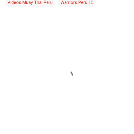
Videos Muay Thai Peru
Warriors Perú 15
C
o
m
e
n
t
a
r
i
o
s