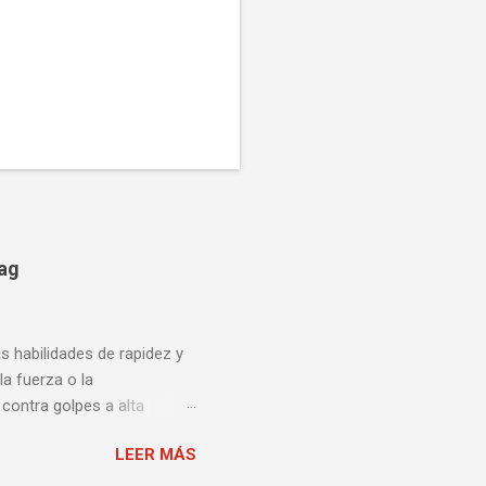
bag
us habilidades de rapidez y
la fuerza o la
contra golpes a alta
una pelea y muy bueno para
LEER MÁS
ción te enseñamos algunos
ta lista de videos podrás