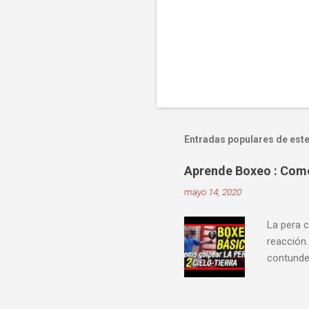
Entradas populares de este
Aprende Boxeo : Como 
mayo 14, 2020
La pera c
reacción.
contunden
velocidad
mejorar 
videos do