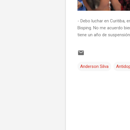
- Debo luchar en Curitiba, 
Bisping. No me acuerdo bien.
tiene un año de suspensión 
Anderson Silva
Antido
C
o
m
e
n
t