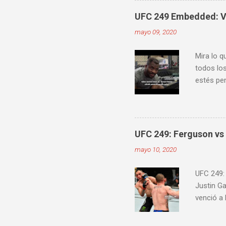
ver diver
UFC 249 Embedded: Vl
mayo 09, 2020
Mira lo q
todos los
estés pen
Embedde
proximam
UFC 249: Ferguson vs 
mayo 10, 2020
UFC 249:
Justin G
venció a
Jairzinho
knockout