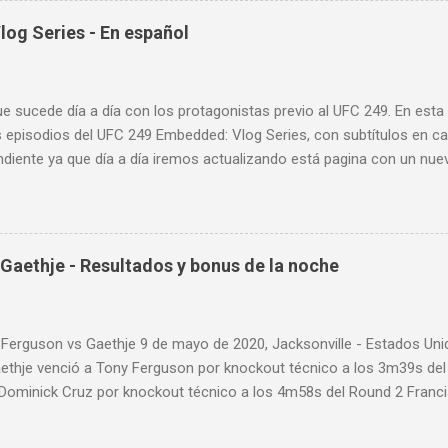
sos tipos de entrenamiento con la pera loca:
og Series - En español
ue sucede día a día con los protagonistas previo al UFC 249. En est
 episodios del UFC 249 Embedded: Vlog Series, con subtítulos en ca
diente ya que día a día iremos actualizando está pagina con un nue
d: Vlog Series. Episodio 1 Episodio 2 Episodio 3 Episodio 4
ente!
Gaethje - Resultados y bonus de la noche
 Ferguson vs Gaethje 9 de mayo de 2020, Jacksonville - Estados U
aethje venció a Tony Ferguson por knockout técnico a los 3m39s de
 Dominick Cruz por knockout técnico a los 4m58s del Round 2 Franc
 Rozenstruik por knockout a los 20s del Round 1 Calvin Kattar venc
 a los 2m42s del Round 2 Greg Hardy venció a Yorgan de Castro por 