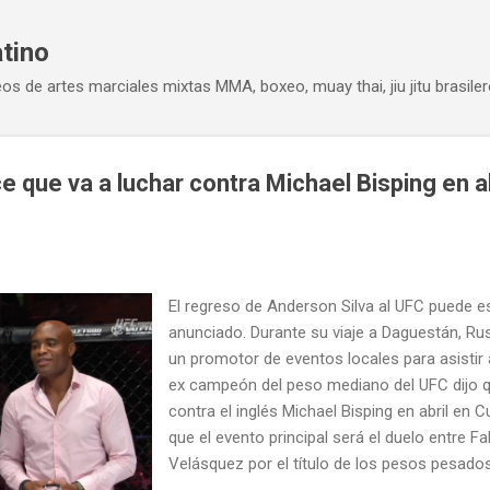
Ir al contenido principal
atino
eos de artes marciales mixtas MMA, boxeo, muay thai, jiu jitu brasiler
e que va a luchar contra Michael Bisping en ab
El regreso de Anderson Silva al UFC puede e
anunciado. Durante su viaje a Daguestán, Rus
un promotor de eventos locales para asistir a
ex campeón del peso mediano del UFC dijo q
contra el inglés Michael Bisping en abril en Cu
que el evento principal será el duelo entre F
Velásquez por el título de los pesos pesados