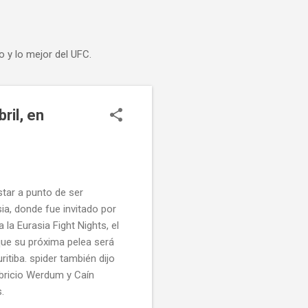
o y lo mejor del UFC.
ril, en
star a punto de ser
ia, donde fue invitado por
 la Eurasia Fight Nights, el
ue su próxima pelea será
ritiba. spider también dijo
abricio Werdum y Caín
.