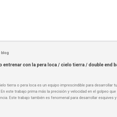
 blog
entrenar con la pera loca / cielo tierra / double end 
ielo tierra o pera loca es un equipo imprescindible para desarrollar t
 En este trabajo prima más la precisión y velocidad en el golpeo que 
cia. Este trabajo también es fenomenal para desarrollar esquives y 
; así como también las entradas rápidas para acortar distancia en 
la velocidad de tus desplazamientos o tu juego de pies. A continua
nde puedes aprender a golpear la pera cielo tierra o pera loca. En es