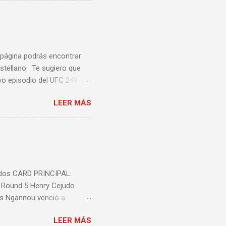
a página podrás encontrar
stellano. Te sugiero que
vo episodio del UFC 249
 Episodio 5 ...
LEER MÁS
nidos CARD PRINCIPAL:
l Round 5 Henry Cejudo
is Ngannou venció a
ió a Jeremy Stephens por
LEER MÁS
decisión unânime (triple